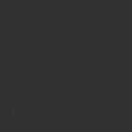
ATELIER
31, Rue du Pont aux Pins
91 310 Monthléry
T.
01 78 90 50 03
services@dppianos.fr
SUR RENDEZ-VOUS
mardi au samedi
10H30 – 13H30 . 14H30 – 18H30
NOUS SUIVRE