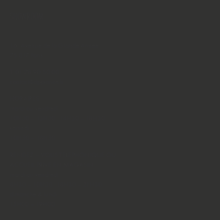
SHOWROOM
16, Avenue de la Grande Armée
75 017 Paris
T.
01 78 90 50 00
contact@dppianos.fr
HORAIRES
mardi au vendredi
10H30 – 13H30 . 14H30 – 18H30
samedi
10H30 – 18H30
RENDEZ – VOUS TÉLÉPHONIQUE OU
ACCUEIL PRIVÉ EN MAGASIN
mardi au vendredi
8H30 – 10H30 . 18H30 – 21H30
dimanche & lundi
15H00 – 19H00