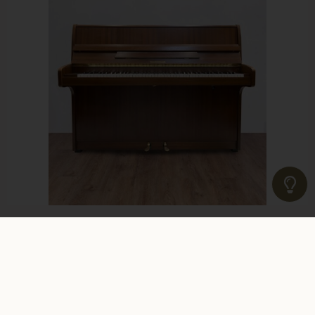
WILH STEINMANN 110
1 960 €
Dès 24.11 €/mois